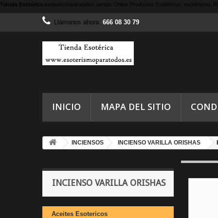
Tienda Esotérica
esoterismoparatodos
ventas Online Productos Esotericos, esoterismo, Re
Llámanos ahora:
666 08 30 79
INICIO
MAPA DEL SITIO
COND
INCIENSOS
INCIENSO VARILLA ORISHAS
INCIENSO VARILLA ORISHAS
Aceites Esotericos