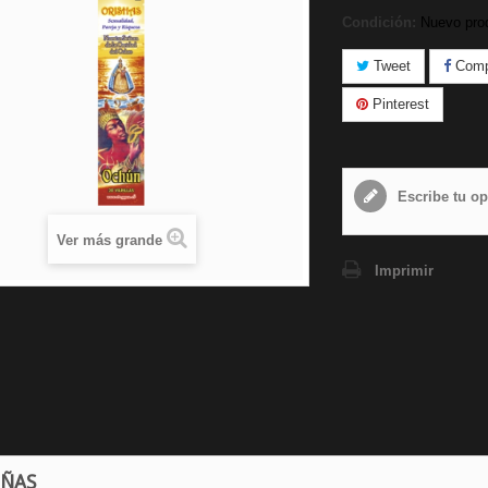
Condición:
Nuevo pro
Tweet
Compa
Pinterest
Escribe tu op
Ver más grande
Imprimir
EÑAS