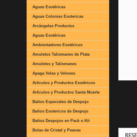
Aguas Esotéricas
Aguas Colonias Esotericas
Arcángeles Productos
Aguas Esotéricas
Ambientadores Esotéricos
Amuletos Talismanes de Plata
Amuletos y Talismanes
Apaga Velas y Velones
Articulos y Productos Esotéricos
Articulos y Productos Santa Muerte
Baños Especiales de Despojo
Baños Esotericos de Despojo
Baños Despojos en Pack o Kit
Bolas de Cristal y Peanas
RES