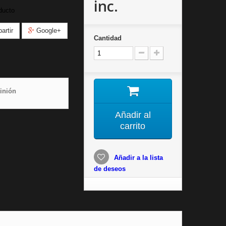
inc.
ducto
rtir
Google+
Cantidad
inión
Añadir al
carrito
Añadir a la lista
de deseos