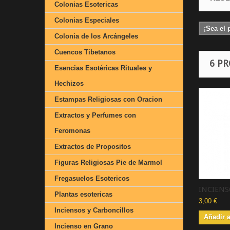
Colonias Esotericas
Colonias Especiales
¡Sea el 
Colonia de los Arcángeles
Cuencos Tibetanos
6 P
Esencias Esotéricas Rituales y
Hechizos
Estampas Religiosas con Oracion
Extractos y Perfumes con
Feromonas
Extractos de Propositos
Figuras Religiosas Pie de Marmol
Fregasuelos Esotericos
INCIENSO
Plantas esotericas
3,00 €
Inciensos y Carboncillos
Añadir a
Incienso en Grano