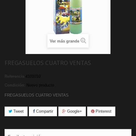
Ver más grande
FREGASUELOS CUATRO VENTAS
Referencia
4101010
Condición:
Nuevo producto
FREGASUELOS CUATRO VENTAS
Tweet
Compartir
Google+
Pinterest