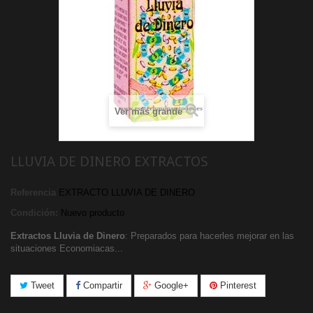
Ver más grande
LLUVIA DE DINERO EXTRACTOS
Referencia
EXTRACTO LLUVIA DE DINERO
Condición:
Nuevo producto
Extractos Lluvia de Dinero
: Preparados para hacerles mejorar en las
situaciones Economiacas...
Tweet
Compartir
Google+
Pinterest