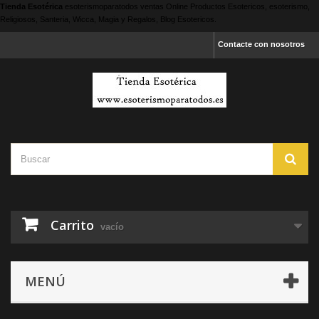
Tienda Esotérica
esoterismoparatodos
ventas Online Productos Esotericos, esoterismo,
Religiosos, Santeria, Wicca, Magia y Regalos, Blog Esotericos.
Contacte con nosotros
Carrito
vacío
MENÚ