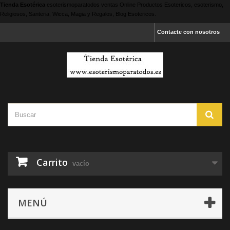
Tienda Esotérica
esoterismoparatodos
ventas Online Productos Esotericos, esoterismo,
Religiosos, Santeria, Wicca, Magia y Regalos, Blog Esotericos.
Contacte con nosotros
Carrito
vacío
MENÚ