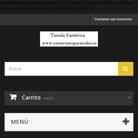
Tienda Esotérica
esoterismoparatodos
ventas Online Productos Esotericos, esoterismo,
Religiosos, Santeria, Wicca, Magia y Regalos, Blog Esotericos.
Contacte con nosotros
Carrito
vacío
MENÚ