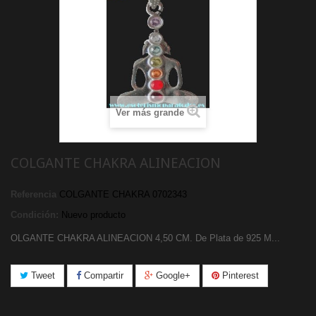
Ver más grande
COLGANTE CHAKRA ALINEACION
Referencia
COLGANTE CHAKRA 0702343
Condición:
Nuevo producto
OLGANTE CHAKRA ALINEACION 4,50 CM. De Plata de 925 M...
Tweet
Compartir
Google+
Pinterest