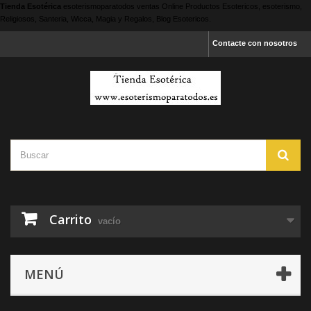
Tienda Esotérica
esoterismoparatodos
ventas Online Productos Esotericos, esoterismo,
Religiosos, Santeria, Wicca, Magia y Regalos, Blog Esotericos.
Contacte con nosotros
Carrito
vacío
MENÚ