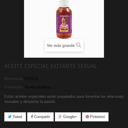
Ver más grande
ACEITE ESPECIAL EXITANTE SEXUAL
Referencia
0105024
Condición:
Nuevo producto
Estos aceites especiales están preparados para fomentar las relaciones
sexuales y despertar la pasión.
Tweet
Compartir
Google+
Pinterest