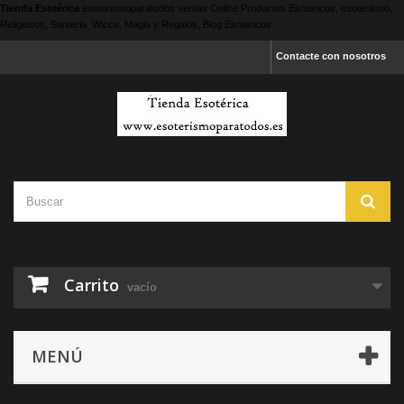
Tienda Esotérica
esoterismoparatodos
ventas Online Productos Esotericos, esoterismo,
Religiosos, Santeria, Wicca, Magia y Regalos, Blog Esotericos.
Contacte con nosotros
Carrito
vacío
MENÚ