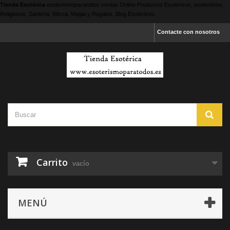
Tienda Esotérica
esoterismoparatodos
ventas Online Productos Esotericos, esoterismo,
Religiosos, Santeria, Wicca, Magia y Regalos, Blog Esotericos.
Contacte con nosotros
Carrito
vacío
MENÚ