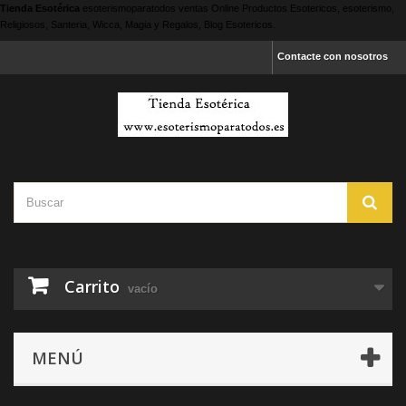
Tienda Esotérica
esoterismoparatodos
ventas Online Productos Esotericos, esoterismo,
Religiosos, Santeria, Wicca, Magia y Regalos, Blog Esotericos.
Contacte con nosotros
Carrito
vacío
MENÚ