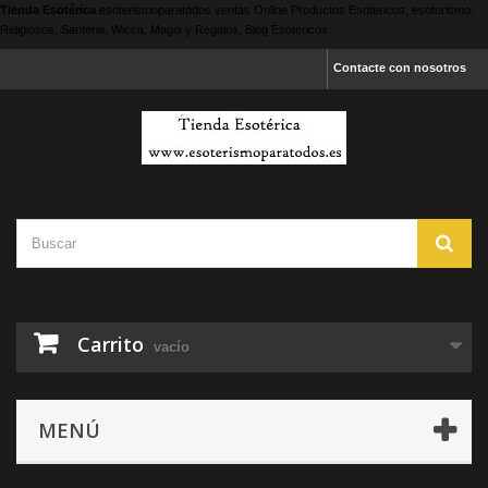
Tienda Esotérica
esoterismoparatodos
ventas Online Productos Esotericos, esoterismo,
Religiosos, Santeria, Wicca, Magia y Regalos, Blog Esotericos.
Contacte con nosotros
Carrito
vacío
MENÚ