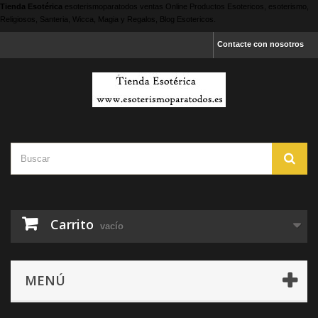
Tienda Esotérica
esoterismoparatodos
ventas Online Productos Esotericos, esoterismo,
Religiosos, Santeria, Wicca, Magia y Regalos, Blog Esotericos.
Contacte con nosotros
Carrito
vacío
MENÚ