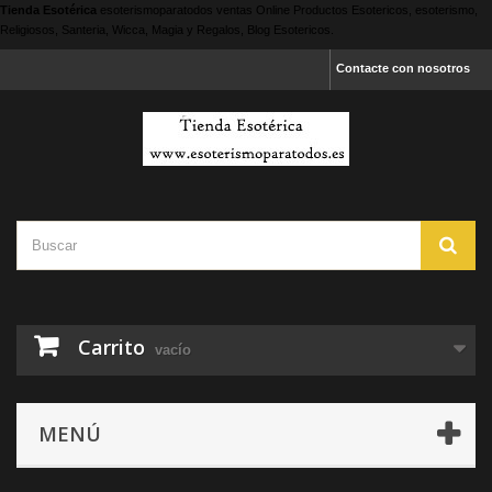
Tienda Esotérica
esoterismoparatodos
ventas Online Productos Esotericos, esoterismo,
Religiosos, Santeria, Wicca, Magia y Regalos, Blog Esotericos.
Contacte con nosotros
Carrito
vacío
MENÚ