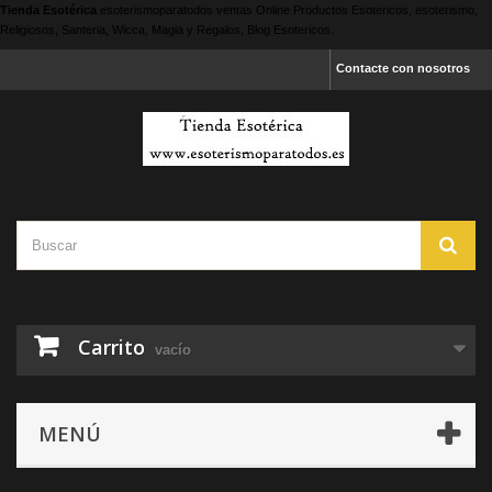
Tienda Esotérica
esoterismoparatodos
ventas Online Productos Esotericos, esoterismo,
Religiosos, Santeria, Wicca, Magia y Regalos, Blog Esotericos.
Contacte con nosotros
Carrito
vacío
MENÚ