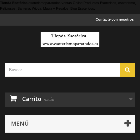
Tienda Esotérica
esoterismoparatodos
ventas Online Productos Esotericos, esoterismo,
Religiosos, Santeria, Wicca, Magia y Regalos, Blog Esotericos.
Contacte con nosotros
Carrito
vacío
MENÚ