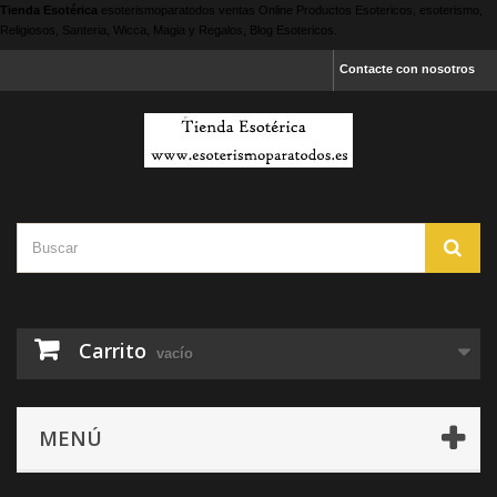
Tienda Esotérica
esoterismoparatodos
ventas Online Productos Esotericos, esoterismo,
Religiosos, Santeria, Wicca, Magia y Regalos, Blog Esotericos.
Contacte con nosotros
Carrito
vacío
MENÚ