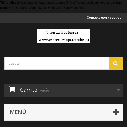
Tienda Esotérica
esoterismoparatodos
ventas Online Productos Esotericos, esoterismo,
Religiosos, Santeria, Wicca, Magia y Regalos, Blog Esotericos.
Contacte con nosotros
Carrito
vacío
MENÚ