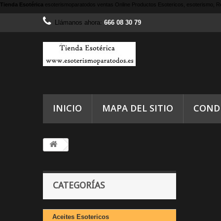
Tienda Esotérica
esoterismoparatodos
ventas Online Productos Esotericos, esoterismo, Re
Llámanos ahora:
666 08 30 79
INICIO
MAPA DEL SITIO
COND
CATEGORÍAS
Aceites Esotericos