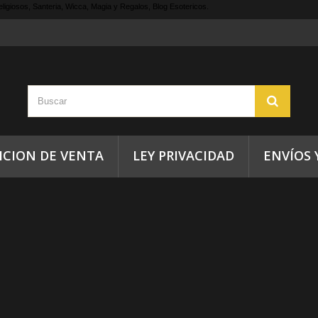
ligiosos, Santeria, Wicca, Magia y Regalos, Blog Esotericos.
ICION DE VENTA
LEY PRIVACIDAD
ENVÍOS 