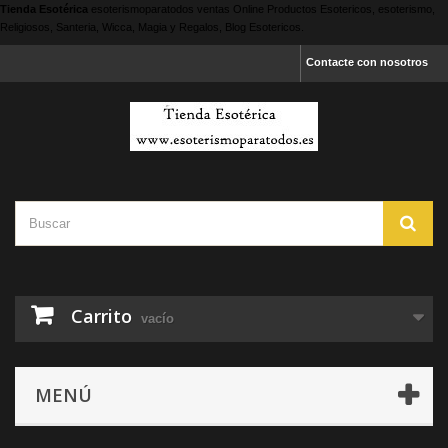
Tienda Esotérica
esoterismoparatodos
ventas Online Productos Esotericos, esoterismo,
Religiosos, Santeria, Wicca, Magia y Regalos, Blog Esotericos.
Contacte con nosotros
Carrito
vacío
MENÚ