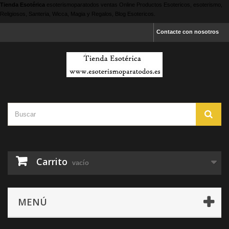
Tienda Esotérica
esoterismoparatodos
ventas Online Productos Esotericos, esoterismo,
Religiosos, Santeria, Wicca, Magia y Regalos, Blog Esotericos.
Contacte con nosotros
Carrito
vacío
MENÚ