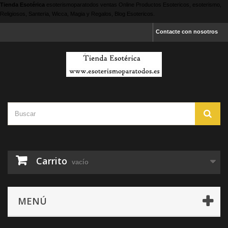
Tienda Esotérica
esoterismoparatodos
ventas Online Productos Esotericos, esoterismo,
Religiosos, Santeria, Wicca, Magia y Regalos, Blog Esotericos.
Contacte con nosotros
Carrito
vacío
MENÚ