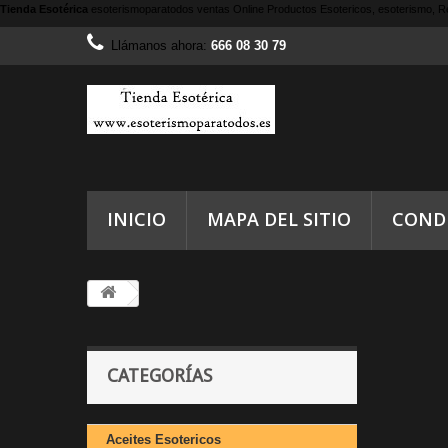
Tienda Esotérica
esoterismoparatodos
ventas Online Productos Esotericos, esoterismo, Re
Llámanos ahora:
666 08 30 79
INICIO
MAPA DEL SITIO
COND
CATEGORÍAS
Aceites Esotericos