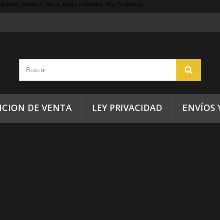
ligiosos, Santeria, Wicca, Magia y Regalos, Blog Esotericos.
ICION DE VENTA
LEY PRIVACIDAD
ENVÍOS 