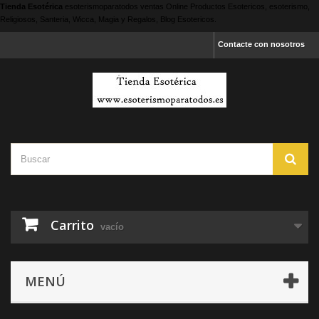
Tienda Esotérica
esoterismoparatodos
ventas Online Productos Esotericos, esoterismo,
Religiosos, Santeria, Wicca, Magia y Regalos, Blog Esotericos.
Contacte con nosotros
Carrito
vacío
MENÚ