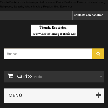
Tienda Esotérica
esoterismoparatodos
ventas Online Productos Esotericos, esoterismo,
Religiosos, Santeria, Wicca, Magia y Regalos, Blog Esotericos.
Contacte con nosotros
Carrito
vacío
MENÚ